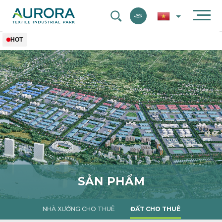
NHÀ XƯỞNG CHO THUÊ
ĐẤT CHO THUÊ
HOT
2025
S
Ả
N
P
H
Ẩ
M
NHÀ XƯỞNG CHO THUÊ
ĐẤT CHO THUÊ