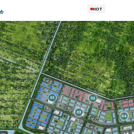
HOT
01
02
03
04