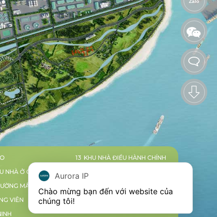
Zalo
HO
KHU NHÀ ĐIỀU HÀNH CHÍNH
13
U NHÀ Ở CÔNG NHÂN
SIÊU THỊ
14
Aurora IP
ƯỜNG MẦM NON
Chào mừng bạn đến với website của 
NG VIÊN
chúng tôi!
NINH