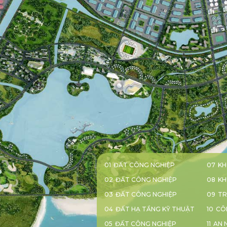
ĐẤT CÔNG NGHIỆP
K
01
07
ĐẤT CÔNG NGHIỆP
KH
02
08
ĐẤT CÔNG NGHIỆP
TR
03
09
ĐẤT HẠ TẦNG KỸ THUẬT
CÔ
04
10
ĐẤT CÔNG NGHIỆP
AN 
05
11